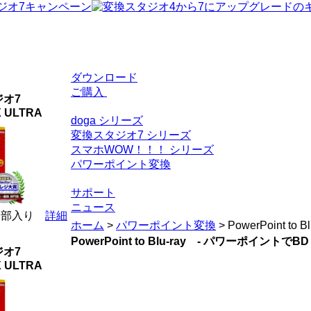
ダウンロード
ご購入
オ7
X ULTRA
doga シリーズ
変換スタジオ7 シリーズ
スマホWOW！！！ シリーズ
パワーポイント変換
サポート
ニュース
全部入り
詳細
ホーム
>
パワーポイント変換
> PowerPoint to Bl
PowerPoint to Blu-ray - パワーポイントで
オ7
X ULTRA