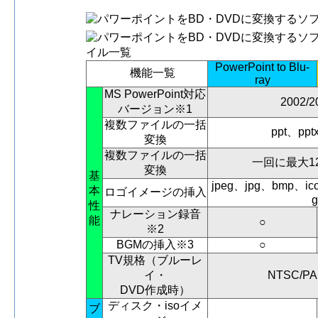
PowerPoint to Blu-
機能一覧
ray
MS PowerPoint対応
2002/2
バージョン※1
複数ファイルの一括
ppt、pp
変換
複数ファイルの一括
一回に最大12
変換
基
jpeg、jpg、bmp、i
本
ロゴイメージの挿入
g
性
ナレーション録音
能
○
※2
BGMの挿入※3
○
TV規格（ブルーレ
イ・
NTSC/PA
DVD作成時）
ディスク・isoイメ
ブ