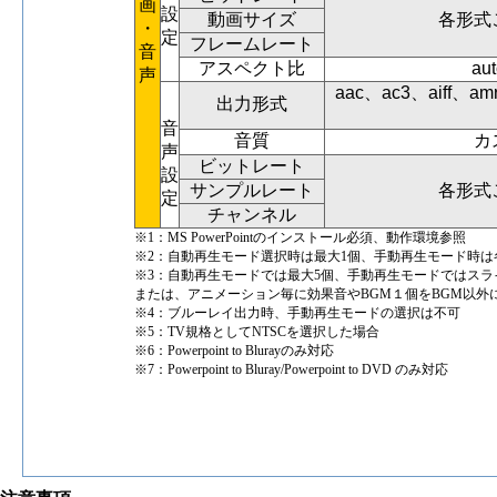
画
設
動画サイズ
各形式
・
定
フレームレート
音
アスペクト比
a
声
aac、ac3、aiff、
出力形式
音
音質
カ
声
ビットレート
設
サンプルレート
各形式
定
チャンネル
※1：MS PowerPointのインストール必須、動作環境参照
※2：自動再生モード選択時は最大1個、手動再生モード時は
※3：自動再生モードでは最大5個、手動再生モードではスラ
または、アニメーション毎に効果音やBGM１個をBGM以外
※4：ブルーレイ出力時、手動再生モードの選択は不可
※5：TV規格としてNTSCを選択した場合
※6：Powerpoint to Blurayのみ対応
※7：Powerpoint to Bluray/Powerpoint to DVD のみ対応