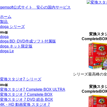
gemsoft公式サイト 安心の国内サービス
ホーム
製品
doga シリーズ
Win版
変換スタジ
doga
CompleteBO
doga BD･DVD作成ソフト付属版
doga ネット限定版
doga Le
シリーズ最高峰の
変換スタジオ7 シリーズ
Win版
変換スタジ
変換スタジオ7 Complete BOX ULTRA
CompleteBO
変換スタジオ 7 Complete BOX
変換スタジオ 7 DVD 総合 BOX
4K・HD 動画変換 スタジオ 7