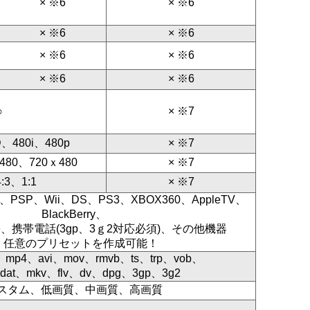
× ※6
× ※6
× ※6
× ※6
× ※6
× ※6
× ※6
× ※6
○
× ※7
D、480i、480p
× ※7
x480、720ｘ480
× ※7
:3、1:1
× ※7
ad、PSP、Wii、DS、PS3、XBOX360、AppleTV、
BlackBerry、
bile、携帯電話(3gp、3ｇ2対応必須)、その他機器
＊ 任意のプリセットを作成可能！
、mp4、avi、mov、rmvb、ts、trp、vob、
dat、mkv、flv、dv、dpg、3gp、3g2
スタム、低画質、中画質、高画質