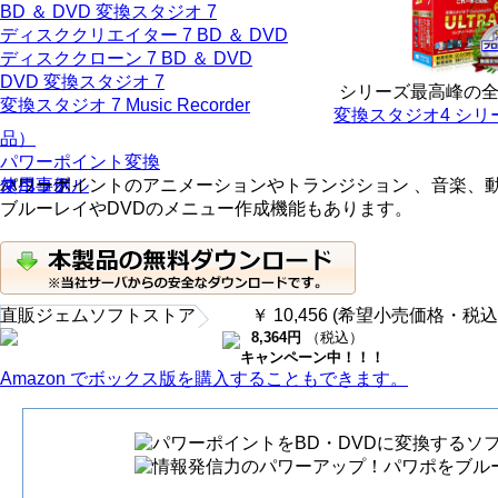
BD ＆ DVD 変換スタジオ 7
ディスククリエイター 7 BD ＆ DVD
ディスククローン 7 BD ＆ DVD
DVD 変換スタジオ 7
シリーズ最高峰の
変換スタジオ 7 Music Recorder
変換スタジオ4 シリ
品）
パワーポイント変換
特徴
スペック
マニュアル
使用事例
パワーポイントのアニメーションやトランジション 、音楽、
ブルーレイやDVDのメニュー作成機能もあります。
直販ジェムソフトストア
￥ 10,456 (希望小売価格・税込
8,364円
（税込）
キャンペーン中！！！
Amazon でボックス版を購入することもできます。