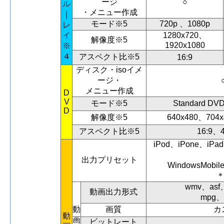
ージ
○
ル
・メニュー作成
｜
モード※5
720p 、1080p
レ
イ
1280x720、
解像度※5
1920x1080
※
４
アスペクト比※5
16:9
ディスク・isoイメ
ージ・
メニュー作成
D
V
モード※5
Standard DV
D
解像度※5
640x480、704
アスペクト比※5
16:9、4
iPod、iPone、iP
出力プリセット
WindowsMo
wmv、asf
動画出力形式
mpg、
動
画質
カ
動
画
ビットレート