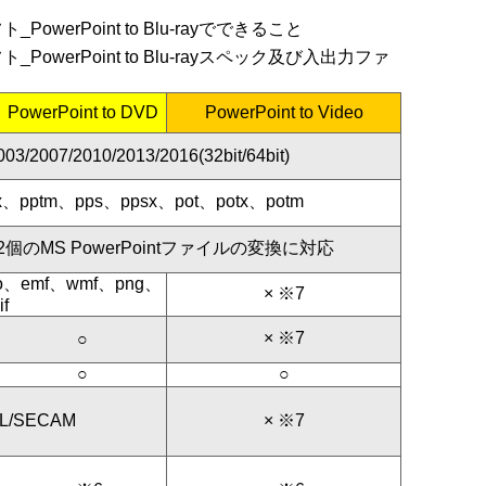
PowerPoint to DVD
PowerPoint to Video
003/2007/2010/2013/2016(32bit/64bit)
tx、pptm、pps、ppsx、pot、potx、potm
個のMS PowerPointファイルの変換に対応
co、emf、wmf、png、
× ※7
if
× ※7
○
○
○
L/SECAM
× ※7