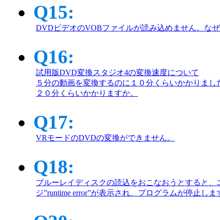
Q15:
DVDビデオのVOBファイルが読み込めません。な
Q16:
試用版DVD変換スタジオ4の変換速度について
５分の動画を変換するのに１０分くらいかかりまし
２０分くらいかかりますか。
Q17:
VRモードのDVDの変換ができません。
Q18:
ブルーレイディスクの読込をおこなおうとすると、
ジ”runtime error”が表示され、プログラムが停止し